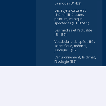
La mode (B1-B2)
Les sujets culturels :
cinéma, littérature,
peinture, musique,
spectacles (B1-B2-C1)
Les médias et l’actualité
(B1-B2)
Vocabulaire de spécialité :
scientifique, médical,
juridique... (B2)
L’environnement, le climat,
l’écologie (B2)
Les tendances et les
problèmes de société (B2-
C1)
L’économie (B2-C1)
Les technologies de
l’information et de la
communication (B2)