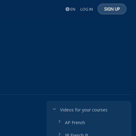
SIGN UP
EN
LOG IN
Videos for your courses
AP French
IB French B