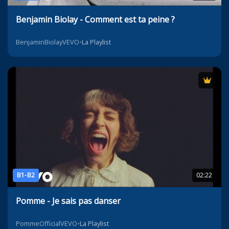
Benjamin Biolay - Comment est ta peine ?
BenjaminBiolayVEVO
•
La Playlist
B1-B2
02:22
Pomme - Je sais pas danser
PommeOfficialVEVO
•
La Playlist