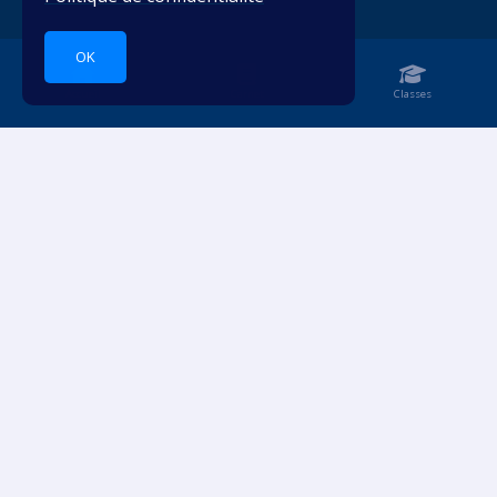
OK
Accueil
Carnet
Classes
Vivez les langues étrangères.
COMPTE PERSONNEL
RESSOURCES
S'identifier
Abonnement