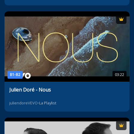
B1-B2
03:22
Julien Doré - Nous
juliendoreVEVO
•
La Playlist