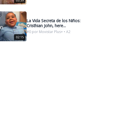
03:39
La Vida Secreta de los Niños:
Cristhian John, here...
#0 por Movistar Plus+ • A2
02:15