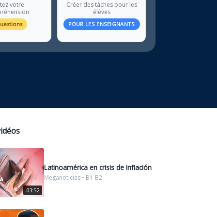
tez votre
Créer des tâches pour les
réhension
élèves
questions
POUR LES ENSEIGNANTS
vidéos
Latinoamérica en crisis de inflación
Meganoticias • B1-B2
03:52