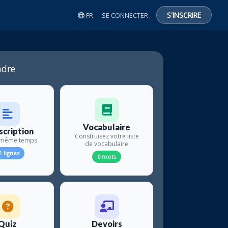
S'INSCRIRE
FR
SE CONNECTER
dre
Vocabulaire
scription
Construisez votre liste
n même temps
de vocabulaire
1 lignes
0 mots
Quiz
Devoirs