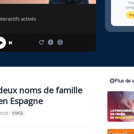
Tes
comp
9 
teractifs activés
Plus de 
deux noms de famille
 en Espagne
5:03
•
C1/C2