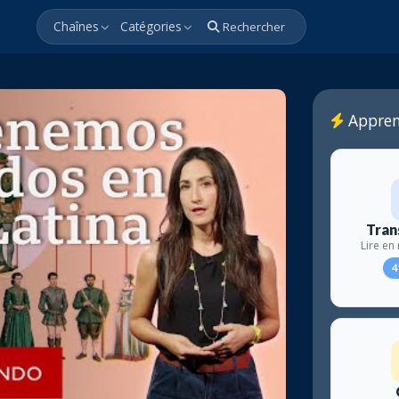
Chaînes
Catégories
Rechercher
Appren
Tran
Lire e
4