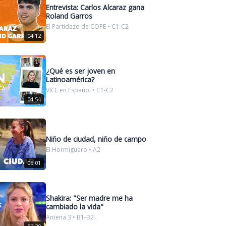
Entrevista: Carlos Alcaraz gana
Roland Garros
El Partidazo de COPE • C1-C2
04:12
¿Qué es ser joven en
Latinoamérica?
VICE en Español • C1-C2
04:54
Niño de ciudad, niño de campo
El Hormiguero • A2
05:01
Shakira: "Ser madre me ha
cambiado la vida"
Antena 3 • B1-B2