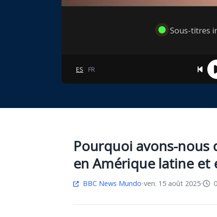
Sous-titres in
ES
FR
Pourquoi avons-nous 
en Amérique latine et
BBC News Mundo
•
ven. 15 août 2025
•
0