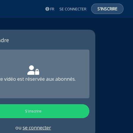
S'INSCRIRE
FR
SE CONNECTER
dre
te vidéo est réservée aux abonnés.
S'inscrire
ou
se connecter