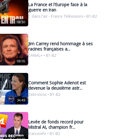
La France et l'Europe face à la
guerre en Iran
C dans l'air - France Télévisions • B1-B2
08:50
Jim Carrey rend hommage à ses
racines françaises a...
CANAL+ • B1-B2
08:05
Comment Sophie Adenot est
devenue la deuxième astr...
Zebroloss • B1-B2
34:49
Levée de fonds record pour
Mistral AI, champion fr...
franceinfo • B1-B2