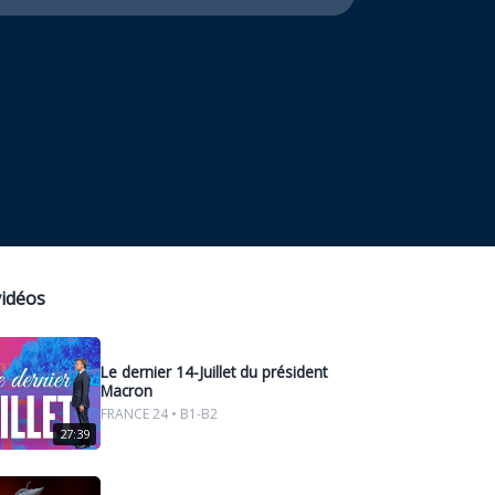
vidéos
Le dernier 14-Juillet du président
Macron
FRANCE 24 • B1-B2
27:39