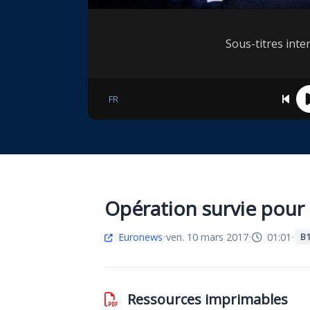
Sous-titres inter
FR
Opération survie pour 
Euronews
•
ven. 10 mars 2017
•
01:01
•
B1
Ressources imprimables