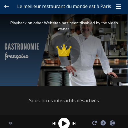
Le meilleur restaurant du monde est à Paris
This
Playback on other Websites has been disabled by the video
is
owner.
a
modal
window.
Sous-titres interactifs désactivés
FR