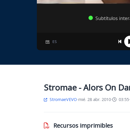
Subtítulos inte
FR
ES
Stromae - Alors On Da
StromaeVEVO
•
mié. 28 abr. 2010
•
03:55
Recursos imprimibles