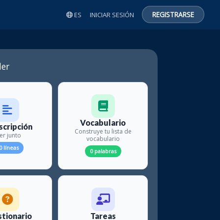
REGISTRARSE
ES
INICIAR SESIÓN
er
Vocabulario
scripción
Construye tu lista de
er junto
vocabulario
0 líneas
0 palabras
tionario
Tareas