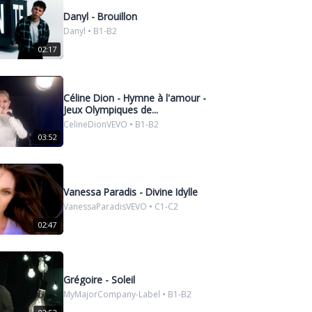
Danyl - Brouillon
Danyl • B1-B2
02:17
Céline Dion - Hymne à l'amour -
Jeux Olympiques de...
CelineDionVEVO • B1-B2
03:52
Vanessa Paradis - Divine Idylle
VanessaParadisVEVO • C1-C2
02:47
Grégoire - Soleil
MyMajorCompany-Label • B1-B2