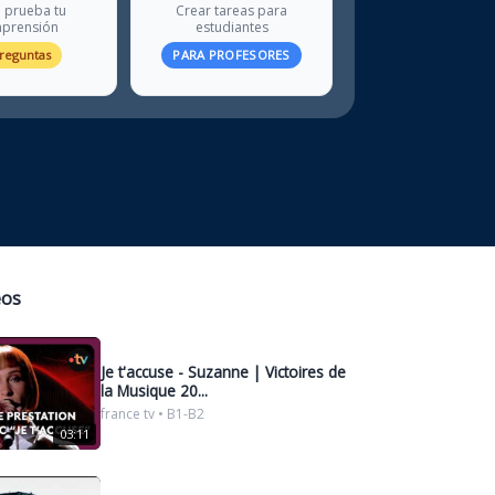
 prueba tu
Crear tareas para
prensión
estudiantes
preguntas
PARA PROFESORES
eos
Je t'accuse - Suzanne | Victoires de
la Musique 20...
france tv • B1-B2
03:11