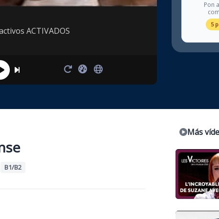
Pon a
com
5 
ractivos ACTIVADOS
Más víd
nse
•
B1/B2