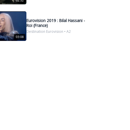
02:52
Eurovision 2019 : Bilal Hassani -
Roi (France)
Destination Eurovision • A2
03:08