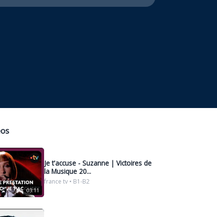
eos
Je t'accuse - Suzanne | Victoires de
la Musique 20...
france tv • B1-B2
03:11