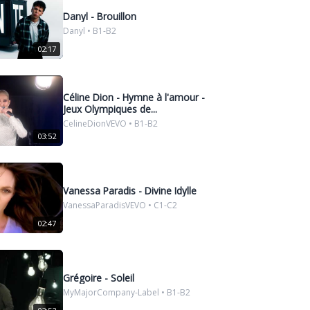
Danyl - Brouillon
Danyl • B1-B2
02:17
Céline Dion - Hymne à l'amour -
Jeux Olympiques de...
CelineDionVEVO • B1-B2
03:52
Vanessa Paradis - Divine Idylle
VanessaParadisVEVO • C1-C2
02:47
Grégoire - Soleil
MyMajorCompany-Label • B1-B2