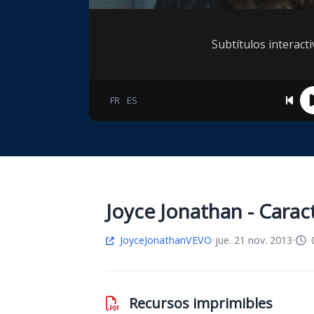
Subtítulos interac
FR
ES
Joyce Jonathan - Carac
JoyceJonathanVEVO
•
jue. 21 nov. 2013
•
0
Recursos imprimibles