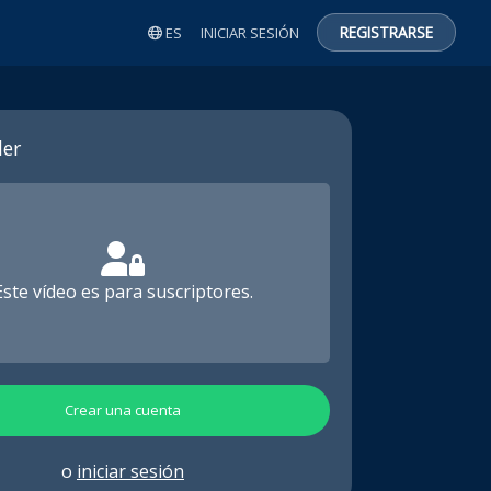
REGISTRARSE
ES
INICIAR SESIÓN
er
Este vídeo es para suscriptores.
Crear una cuenta
o
iniciar sesión