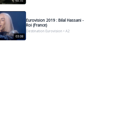
02:52
Eurovision 2019 : Bilal Hassani -
Roi (France)
Destination Eurovision • A2
03:08