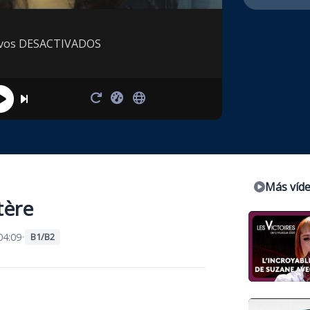
tivos DESACTIVADOS
Más víd
tère
4:09
•
B1/B2