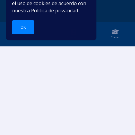
el uso de cookies de acuerdo con
nuestra
Política de privacidad
OK
Página de inicio
Cuaderno
Clases
Sumérgete en los idiomas.
CUENTA
RECURSOS