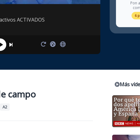
Pon a
com
6 
ractivos ACTIVADOS
Más víd
 de campo
A2