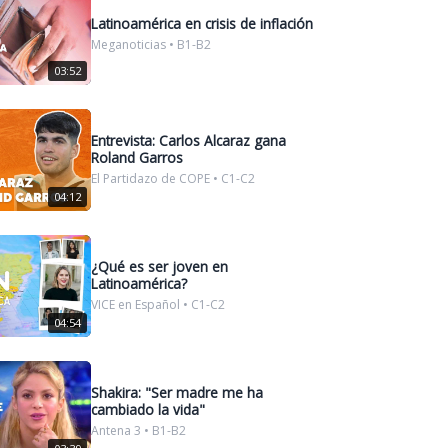
Latinoamérica en crisis de inflación
Meganoticias • B1-B2
03:52
Entrevista: Carlos Alcaraz gana
Roland Garros
El Partidazo de COPE • C1-C2
04:12
¿Qué es ser joven en
Latinoamérica?
VICE en Español • C1-C2
04:54
Shakira: "Ser madre me ha
cambiado la vida"
Antena 3 • B1-B2