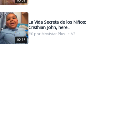
03:39
La Vida Secreta de los Niños:
Cristhian John, here...
#0 por Movistar Plus+ • A2
02:15