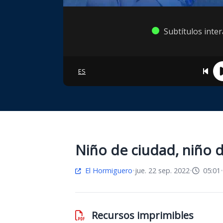
Subtítulos inte
ES
Niño de ciudad, niño
El Hormiguero
•
jue. 22 sep. 2022
•
05:01
•
Recursos imprimibles