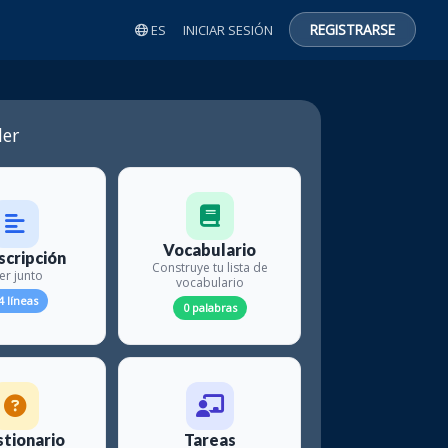
REGISTRARSE
ES
INICIAR SESIÓN
er
Vocabulario
scripción
Construye tu lista de
er junto
vocabulario
4 líneas
0 palabras
tionario
Tareas