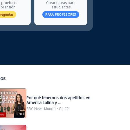
 prueba tu
Crear tareas para
prensión
estudiantes
preguntas
PARA PROFESORES
eos
Por qué tenemos dos apellidos en
América Latina y ...
BBC News Mundo • C1-C2
05:03