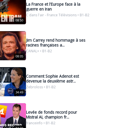
La France et l'Europe face à la
guerre en Iran
C dans l'air - France Télévisions • B1-B2
08:50
Jim Carrey rend hommage à ses
racines françaises a...
CANAL+ • B1-B2
08:05
Comment Sophie Adenot est
devenue la deuxième astr...
Zebroloss • B1-B2
34:49
Levée de fonds record pour
Mistral AI, champion fr...
franceinfo • B1-B2