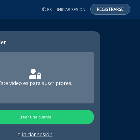
REGISTRARSE
ES
INICIAR SESIÓN
er
Este vídeo es para suscriptores.
Crear una cuenta
o
iniciar sesión