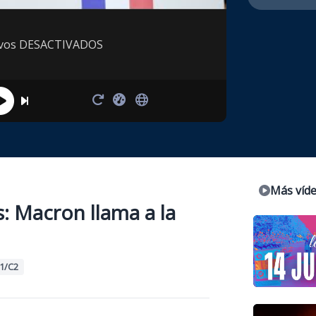
tivos DESACTIVADOS
Más víd
: Macron llama a la
1/C2