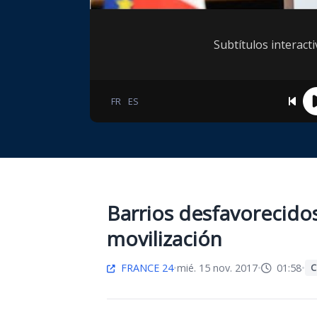
Subtítulos interac
FR
ES
Barrios desfavorecidos
movilización
FRANCE 24
•
mié. 15 nov. 2017
•
01:58
•
C