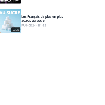
03:08
Les Français de plus en plus
accros au sucre
FRANCE 24 • B1-B2
03:35