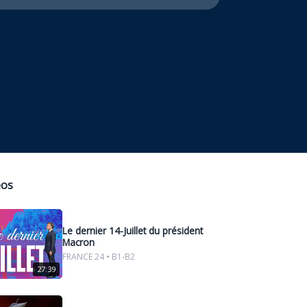
eos
Le dernier 14-Juillet du président
Macron
FRANCE 24 • B1-B2
27:39